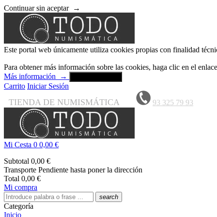
Continuar sin aceptar
→
Este portal web únicamente utiliza cookies propias con finalidad técni
Para obtener más información sobre las cookies, haga clic en el enla
Más información
→
Aceptar y cerrar
Carrito
Iniciar Sesión
TIENDA DE NUMISMÁTICA
93 325 79 93
Mi Cesta
0
0,00 €
Subtotal
0,00 €
Transporte
Pendiente hasta poner la dirección
Total
0,00 €
Mi compra
search
Categoría
Inicio