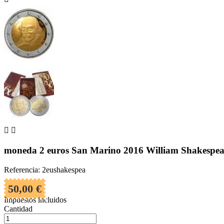


moneda 2 euros San Marino 2016 William Shakespea
Referencia: 2eushakespea
50,00 €
Impuestos incluidos
Cantidad