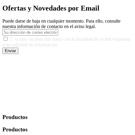
Ofertas y Novedades por Email
Puede darse de baja en cualquier momento. Para ello, consulte
nuestra información de contacto en el aviso legal.

Acepto facilitar mis datos con la finalidad de recibir respuesta
a mi solicitud de información
Enviar
De conformidad con las leyes y normativas aplicables, tienes
derecho a acceder, rectificar, limitar el tratamiento, oposición,
portabilidad y supresión de tus datos. Responsable De Tratamiento:
Javier Agustin Lopez Berdejo Finalidad: Mantener relaciones
comerciales/transaccionales con los usuarios interesados.
Legitimación: Consentimiento del usuario interesado. Destinatarios:
No se cederán datos a terceros, salvo autorización expresa del
usuario u obligación o permiso legal. Derechos: Acceso,
rectificación, supresión y oposición, entre otros. Para saber cómo
ejercer estos derechos visite nuestra página de
protección de datos
.
Productos
Productos