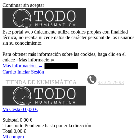
Continuar sin aceptar
→
Este portal web únicamente utiliza cookies propias con finalidad
técnica, no recaba ni cede datos de carácter personal de los usuarios
sin su conocimiento.
Para obtener más información sobre las cookies, haga clic en el
enlace «Más información».
Más información
→
Aceptar y cerrar
Carrito
Iniciar Sesión
TIENDA DE NUMISMÁTICA
93 325 79 93
Mi Cesta
0
0,00 €
Subtotal
0,00 €
Transporte
Pendiente hasta poner la dirección
Total
0,00 €
Mi compra