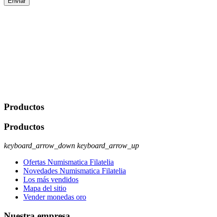
Enviar
De conformidad con las leyes y normativas aplicables, tienes
derecho a acceder, rectificar, limitar el tratamiento, oposición,
portabilidad y supresión de tus datos. Responsable De Tratamiento:
Javier Agustin Lopez Berdejo Finalidad: Mantener relaciones
comerciales/transaccionales con los usuarios interesados.
Legitimación: Consentimiento del usuario interesado. Destinatarios:
No se cederán datos a terceros, salvo autorización expresa del
usuario u obligación o permiso legal. Derechos: Acceso,
rectificación, supresión y oposición, entre otros. Para saber cómo
ejercer estos derechos visite nuestra página de
protección de datos
.
Productos
Productos
keyboard_arrow_down
keyboard_arrow_up
Ofertas Numismatica Filatelia
Novedades Numismatica Filatelia
Los más vendidos
Mapa del sitio
Vender monedas oro
Nuestra empresa