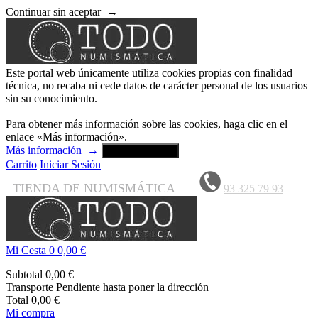
Continuar sin aceptar
→
Este portal web únicamente utiliza cookies propias con finalidad
técnica, no recaba ni cede datos de carácter personal de los usuarios
sin su conocimiento.
Para obtener más información sobre las cookies, haga clic en el
enlace «Más información».
Más información
→
Aceptar y cerrar
Carrito
Iniciar Sesión
TIENDA DE NUMISMÁTICA
93 325 79 93
Mi Cesta
0
0,00 €
Subtotal
0,00 €
Transporte
Pendiente hasta poner la dirección
Total
0,00 €
Mi compra