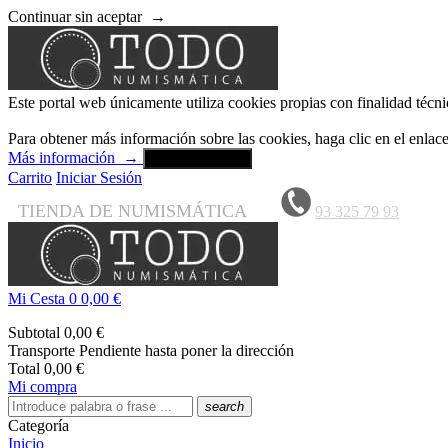
Continuar sin aceptar
→
Este portal web únicamente utiliza cookies propias con finalidad técni
Para obtener más información sobre las cookies, haga clic en el enla
Más información
→
Aceptar y cerrar
Carrito
Iniciar Sesión
TIENDA DE NUMISMÁTICA
93 325 79 93
Mi Cesta
0
0,00 €
Subtotal
0,00 €
Transporte
Pendiente hasta poner la dirección
Total
0,00 €
Mi compra
search
Categoría
Inicio