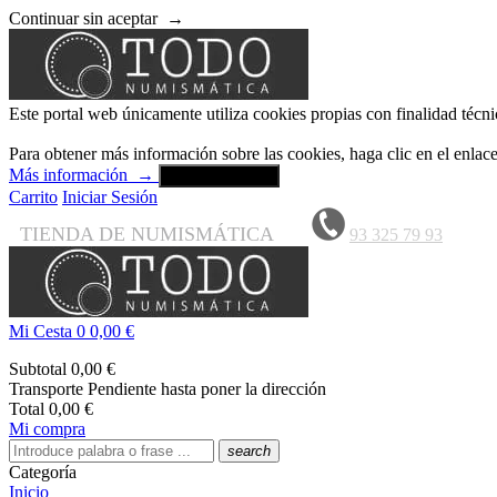
Continuar sin aceptar
→
Este portal web únicamente utiliza cookies propias con finalidad técni
Para obtener más información sobre las cookies, haga clic en el enla
Más información
→
Aceptar y cerrar
Carrito
Iniciar Sesión
TIENDA DE NUMISMÁTICA
93 325 79 93
Mi Cesta
0
0,00 €
Subtotal
0,00 €
Transporte
Pendiente hasta poner la dirección
Total
0,00 €
Mi compra
search
Categoría
Inicio