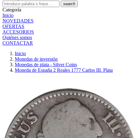
search
Categoría
Inicio
NOVEDADES
OFERTAS
ACCESORIOS
Quiénes somos
CONTACTAR
Inicio
Monedas de inversión
Monedas de plata - Silver Coins
Moneda de España 2 Reales 1777 Carlos III. Plata