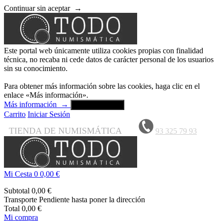
Continuar sin aceptar
→
Este portal web únicamente utiliza cookies propias con finalidad
técnica, no recaba ni cede datos de carácter personal de los usuarios
sin su conocimiento.
Para obtener más información sobre las cookies, haga clic en el
enlace «Más información».
Más información
→
Aceptar y cerrar
Carrito
Iniciar Sesión
TIENDA DE NUMISMÁTICA
93 325 79 93
Mi Cesta
0
0,00 €
Subtotal
0,00 €
Transporte
Pendiente hasta poner la dirección
Total
0,00 €
Mi compra