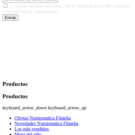

Acepto facilitar mis datos con la finalidad de recibir respuesta
a mi solicitud de información
Enviar
De conformidad con las leyes y normativas aplicables, tienes
derecho a acceder, rectificar, limitar el tratamiento, oposición,
portabilidad y supresión de tus datos. Responsable De Tratamiento:
Javier Agustin Lopez Berdejo Finalidad: Mantener relaciones
comerciales/transaccionales con los usuarios interesados.
Legitimación: Consentimiento del usuario interesado. Destinatarios:
No se cederán datos a terceros, salvo autorización expresa del
usuario u obligación o permiso legal. Derechos: Acceso,
rectificación, supresión y oposición, entre otros. Para saber cómo
ejercer estos derechos visite nuestra página de
protección de datos
.
Productos
Productos
keyboard_arrow_down
keyboard_arrow_up
Ofertas Numismatica Filatelia
Novedades Numismatica Filatelia
Los más vendidos
Mapa del sitio