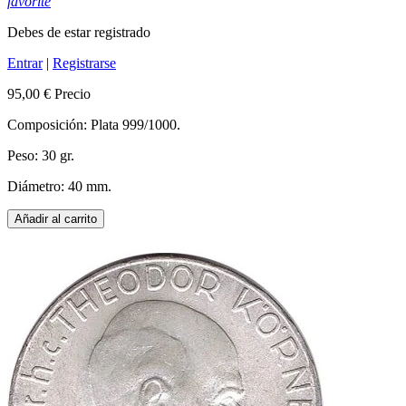
favorite
Debes de estar registrado
Entrar
|
Registrarse
95,00 €
Precio
Composición: Plata 999/1000.
Peso: 30 gr.
Diámetro: 40 mm.
Añadir al carrito