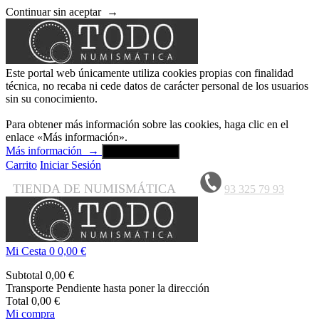
Continuar sin aceptar
→
Este portal web únicamente utiliza cookies propias con finalidad
técnica, no recaba ni cede datos de carácter personal de los usuarios
sin su conocimiento.
Para obtener más información sobre las cookies, haga clic en el
enlace «Más información».
Más información
→
Aceptar y cerrar
Carrito
Iniciar Sesión
TIENDA DE NUMISMÁTICA
93 325 79 93
Mi Cesta
0
0,00 €
Subtotal
0,00 €
Transporte
Pendiente hasta poner la dirección
Total
0,00 €
Mi compra