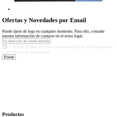
Ofertas y Novedades por Email
Puede darse de baja en cualquier momento. Para ello, consulte
nuestra información de contacto en el aviso legal.

Acepto facilitar mis datos con la finalidad de recibir respuesta
a mi solicitud de información
Enviar
De conformidad con las leyes y normativas aplicables, tienes
derecho a acceder, rectificar, limitar el tratamiento, oposición,
portabilidad y supresión de tus datos. Responsable De Tratamiento:
Javier Agustin Lopez Berdejo Finalidad: Mantener relaciones
comerciales/transaccionales con los usuarios interesados.
Legitimación: Consentimiento del usuario interesado. Destinatarios:
No se cederán datos a terceros, salvo autorización expresa del
usuario u obligación o permiso legal. Derechos: Acceso,
rectificación, supresión y oposición, entre otros. Para saber cómo
ejercer estos derechos visite nuestra página de
protección de datos
.
Productos