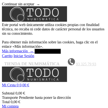
Continuar sin aceptar
→
Este portal web únicamente utiliza cookies propias con finalidad
técnica, no recaba ni cede datos de carácter personal de los usuarios
sin su conocimiento.
Para obtener más información sobre las cookies, haga clic en el
enlace «Más información».
Más información
→
Aceptar y cerrar
Carrito
Iniciar Sesión
TIENDA DE NUMISMÁTICA
93 325 79 93
Mi Cesta
0
0,00 €
Subtotal
0,00 €
Transporte
Pendiente hasta poner la dirección
Total
0,00 €
Mi compra