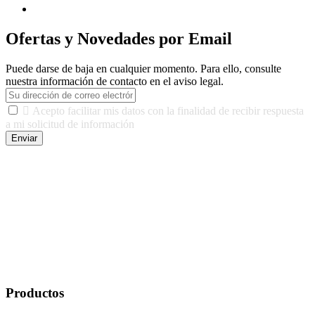
Ofertas y Novedades por Email
Puede darse de baja en cualquier momento. Para ello, consulte
nuestra información de contacto en el aviso legal.

Acepto facilitar mis datos con la finalidad de recibir respuesta
a mi solicitud de información
Enviar
De conformidad con las leyes y normativas aplicables, tienes
derecho a acceder, rectificar, limitar el tratamiento, oposición,
portabilidad y supresión de tus datos. Responsable De Tratamiento:
Javier Agustin Lopez Berdejo Finalidad: Mantener relaciones
comerciales/transaccionales con los usuarios interesados.
Legitimación: Consentimiento del usuario interesado. Destinatarios:
No se cederán datos a terceros, salvo autorización expresa del
usuario u obligación o permiso legal. Derechos: Acceso,
rectificación, supresión y oposición, entre otros. Para saber cómo
ejercer estos derechos visite nuestra página de
protección de datos
.
Productos