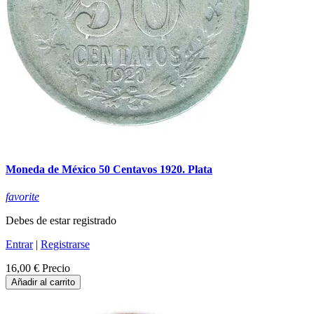
Moneda de México 50 Centavos 1920. Plata
favorite
Debes de estar registrado
Entrar
|
Registrarse
16,00 €
Precio
Añadir al carrito