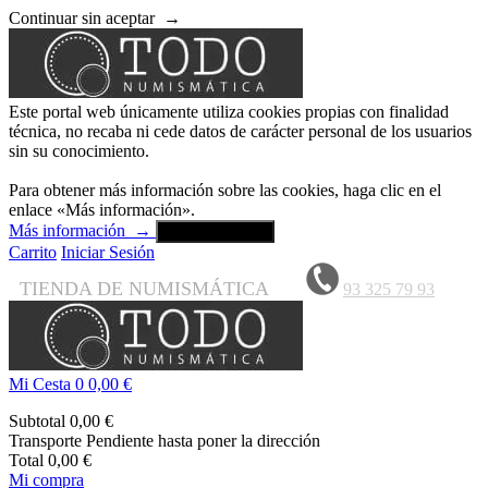
Continuar sin aceptar
→
Este portal web únicamente utiliza cookies propias con finalidad
técnica, no recaba ni cede datos de carácter personal de los usuarios
sin su conocimiento.
Para obtener más información sobre las cookies, haga clic en el
enlace «Más información».
Más información
→
Aceptar y cerrar
Carrito
Iniciar Sesión
TIENDA DE NUMISMÁTICA
93 325 79 93
Mi Cesta
0
0,00 €
Subtotal
0,00 €
Transporte
Pendiente hasta poner la dirección
Total
0,00 €
Mi compra