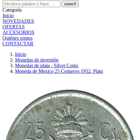
search
Categoría
Inicio
NOVEDADES
OFERTAS
ACCESORIOS
Quiénes somos
CONTACTAR
Inicio
Monedas de inversión
Monedas de plata - Silver Coins
Moneda de Mexico 25 Centavos 1952. Plata