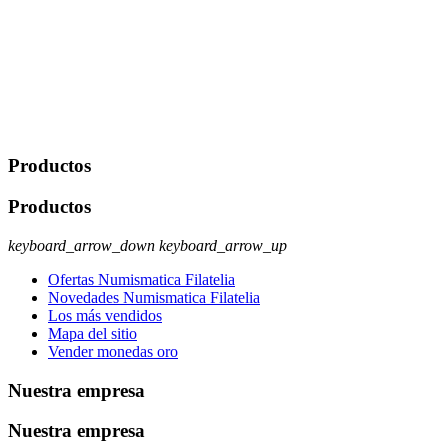
portabilidad y supresión de tus datos. Responsable De Tratamiento:
Javier Agustin Lopez Berdejo Finalidad: Mantener relaciones
comerciales/transaccionales con los usuarios interesados.
Legitimación: Consentimiento del usuario interesado. Destinatarios:
No se cederán datos a terceros, salvo autorización expresa del
usuario u obligación o permiso legal. Derechos: Acceso,
rectificación, supresión y oposición, entre otros. Para saber cómo
ejercer estos derechos visite nuestra página de
protección de datos
.
Productos
Productos
keyboard_arrow_down
keyboard_arrow_up
Ofertas Numismatica Filatelia
Novedades Numismatica Filatelia
Los más vendidos
Mapa del sitio
Vender monedas oro
Nuestra empresa
Nuestra empresa