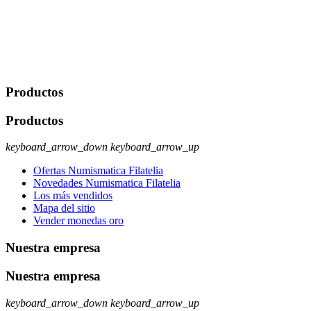
comerciales/transaccionales con los usuarios interesados.
Legitimación: Consentimiento del usuario interesado. Destinatarios:
No se cederán datos a terceros, salvo autorización expresa del
usuario u obligación o permiso legal. Derechos: Acceso,
rectificación, supresión y oposición, entre otros. Para saber cómo
ejercer estos derechos visite nuestra página de
protección de datos
.
Productos
Productos
keyboard_arrow_down
keyboard_arrow_up
Ofertas Numismatica Filatelia
Novedades Numismatica Filatelia
Los más vendidos
Mapa del sitio
Vender monedas oro
Nuestra empresa
Nuestra empresa
keyboard_arrow_down
keyboard_arrow_up