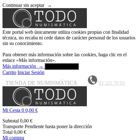
Continuar sin aceptar
→
Este portal web únicamente utiliza cookies propias con finalidad
técnica, no recaba ni cede datos de carácter personal de los usuarios
sin su conocimiento.
Para obtener más información sobre las cookies, haga clic en el
enlace «Más información».
Más información
→
Aceptar y cerrar
Carrito
Iniciar Sesión
TIENDA DE NUMISMÁTICA
93 325 79 93
Mi Cesta
0
0,00 €
Subtotal
0,00 €
Transporte
Pendiente hasta poner la dirección
Total
0,00 €
Mi compra