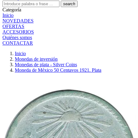
search
Categoría
Inicio
NOVEDADES
OFERTAS
ACCESORIOS
Quiénes somos
CONTACTAR
Inicio
Monedas de inversión
Monedas de plata - Silver Coins
Moneda de México 50 Centavos 1921. Plata