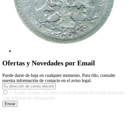
Ofertas y Novedades por Email
Puede darse de baja en cualquier momento. Para ello, consulte
nuestra información de contacto en el aviso legal.

Acepto facilitar mis datos con la finalidad de recibir respuesta
a mi solicitud de información
Enviar
De conformidad con las leyes y normativas aplicables, tienes
derecho a acceder, rectificar, limitar el tratamiento, oposición,
portabilidad y supresión de tus datos. Responsable De Tratamiento:
Javier Agustin Lopez Berdejo Finalidad: Mantener relaciones