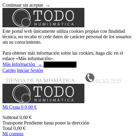
Continuar sin aceptar
→
Este portal web únicamente utiliza cookies propias con finalidad
técnica, no recaba ni cede datos de carácter personal de los usuarios
sin su conocimiento.
Para obtener más información sobre las cookies, haga clic en el
enlace «Más información».
Más información
→
Aceptar y cerrar
Carrito
Iniciar Sesión
TIENDA DE NUMISMÁTICA
93 325 79 93
Mi Cesta
0
0,00 €
Subtotal
0,00 €
Transporte
Pendiente hasta poner la dirección
Total
0,00 €
Mi compra