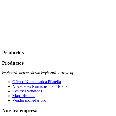
De conformidad con las leyes y normativas aplicables, tienes
derecho a acceder, rectificar, limitar el tratamiento, oposición,
portabilidad y supresión de tus datos. Responsable De Tratamiento:
Javier Agustin Lopez Berdejo Finalidad: Mantener relaciones
comerciales/transaccionales con los usuarios interesados.
Legitimación: Consentimiento del usuario interesado. Destinatarios:
No se cederán datos a terceros, salvo autorización expresa del
usuario u obligación o permiso legal. Derechos: Acceso,
rectificación, supresión y oposición, entre otros. Para saber cómo
ejercer estos derechos visite nuestra página de
protección de datos
.
Productos
Productos
keyboard_arrow_down
keyboard_arrow_up
Ofertas Numismatica Filatelia
Novedades Numismatica Filatelia
Los más vendidos
Mapa del sitio
Vender monedas oro
Nuestra empresa