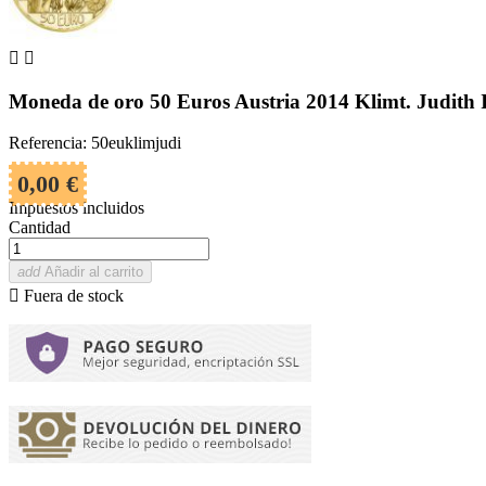


Moneda de oro 50 Euros Austria 2014 Klimt. Judith I
Referencia: 50euklimjudi
0,00 €
Impuestos incluidos
Cantidad
add
Añadir al carrito

Fuera de stock