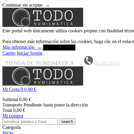
Continuar sin aceptar
→
Este portal web únicamente utiliza cookies propias con finalidad técni
Para obtener más información sobre las cookies, haga clic en el enla
Más información
→
Aceptar y cerrar
Carrito
Iniciar Sesión
TIENDA DE NUMISMÁTICA
93 325 79 93
Mi Cesta
0
0,00 €
Subtotal
0,00 €
Transporte
Pendiente hasta poner la dirección
Total
0,00 €
Mi compra
search
Categoría
Inicio