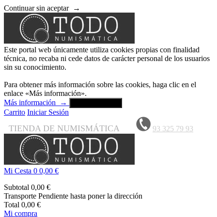
Continuar sin aceptar
→
Este portal web únicamente utiliza cookies propias con finalidad
técnica, no recaba ni cede datos de carácter personal de los usuarios
sin su conocimiento.
Para obtener más información sobre las cookies, haga clic en el
enlace «Más información».
Más información
→
Aceptar y cerrar
Carrito
Iniciar Sesión
TIENDA DE NUMISMÁTICA
93 325 79 93
Mi Cesta
0
0,00 €
Subtotal
0,00 €
Transporte
Pendiente hasta poner la dirección
Total
0,00 €
Mi compra