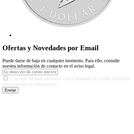
Ofertas y Novedades por Email
Puede darse de baja en cualquier momento. Para ello, consulte
nuestra información de contacto en el aviso legal.

Acepto facilitar mis datos con la finalidad de recibir respuesta
a mi solicitud de información
Enviar
De conformidad con las leyes y normativas aplicables, tienes
derecho a acceder, rectificar, limitar el tratamiento, oposición,
portabilidad y supresión de tus datos. Responsable De Tratamiento:
Javier Agustin Lopez Berdejo Finalidad: Mantener relaciones
comerciales/transaccionales con los usuarios interesados.
Legitimación: Consentimiento del usuario interesado. Destinatarios:
No se cederán datos a terceros, salvo autorización expresa del
usuario u obligación o permiso legal. Derechos: Acceso,