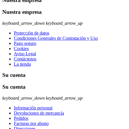
Nuestra empresa
Nuestra empresa
keyboard_arrow_down
keyboard_arrow_up
Protección de datos
Condiciones Generales de Contratación y Uso
Pago seguro
Cookies
Aviso Legal
Contáctenos
La tienda
Su cuenta
Su cuenta
keyboard_arrow_down
keyboard_arrow_up
Información personal
Devoluciones de mercancía
Pedidos
Facturas por abono
Direcciones