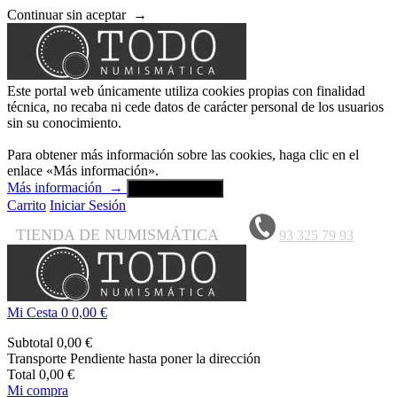
Continuar sin aceptar
→
Este portal web únicamente utiliza cookies propias con finalidad
técnica, no recaba ni cede datos de carácter personal de los usuarios
sin su conocimiento.
Para obtener más información sobre las cookies, haga clic en el
enlace «Más información».
Más información
→
Aceptar y cerrar
Carrito
Iniciar Sesión
TIENDA DE NUMISMÁTICA
93 325 79 93
Mi Cesta
0
0,00 €
Subtotal
0,00 €
Transporte
Pendiente hasta poner la dirección
Total
0,00 €
Mi compra