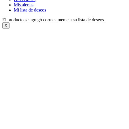
Mis alertas
Mi lista de deseos
El producto se agregó correctamente a su lista de deseos.
X