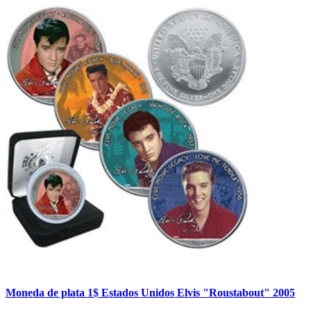
Moneda de plata 1$ Estados Unidos Elvis "Roustabout" 2005