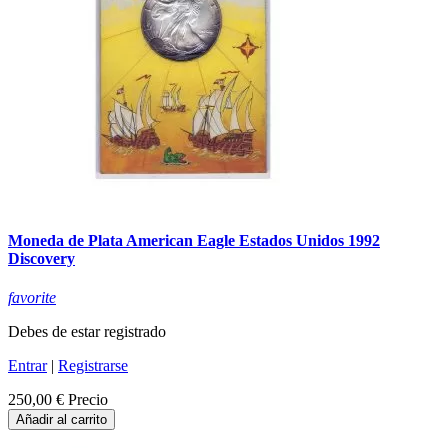
Moneda de Plata American Eagle Estados Unidos 1992
Discovery
favorite
Debes de estar registrado
Entrar
|
Registrarse
250,00 €
Precio
Añadir al carrito