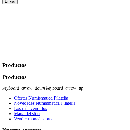
Enviar
De conformidad con las leyes y normativas aplicables, tienes
derecho a acceder, rectificar, limitar el tratamiento, oposición,
portabilidad y supresión de tus datos. Responsable De Tratamiento:
Javier Agustin Lopez Berdejo Finalidad: Mantener relaciones
comerciales/transaccionales con los usuarios interesados.
Legitimación: Consentimiento del usuario interesado. Destinatarios:
No se cederán datos a terceros, salvo autorización expresa del
usuario u obligación o permiso legal. Derechos: Acceso,
rectificación, supresión y oposición, entre otros. Para saber cómo
ejercer estos derechos visite nuestra página de
protección de datos
.
Productos
Productos
keyboard_arrow_down
keyboard_arrow_up
Ofertas Numismatica Filatelia
Novedades Numismatica Filatelia
Los más vendidos
Mapa del sitio
Vender monedas oro