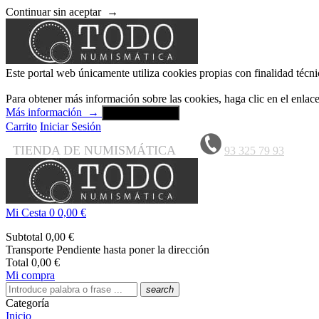
Continuar sin aceptar
→
Este portal web únicamente utiliza cookies propias con finalidad técni
Para obtener más información sobre las cookies, haga clic en el enla
Más información
→
Aceptar y cerrar
Carrito
Iniciar Sesión
TIENDA DE NUMISMÁTICA
93 325 79 93
Mi Cesta
0
0,00 €
Subtotal
0,00 €
Transporte
Pendiente hasta poner la dirección
Total
0,00 €
Mi compra
search
Categoría
Inicio