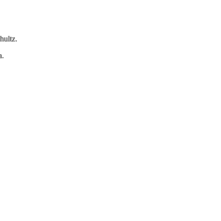
hultz.
a.