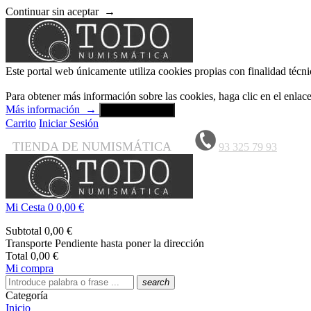
Continuar sin aceptar
→
Este portal web únicamente utiliza cookies propias con finalidad técni
Para obtener más información sobre las cookies, haga clic en el enla
Más información
→
Aceptar y cerrar
Carrito
Iniciar Sesión
TIENDA DE NUMISMÁTICA
93 325 79 93
Mi Cesta
0
0,00 €
Subtotal
0,00 €
Transporte
Pendiente hasta poner la dirección
Total
0,00 €
Mi compra
search
Categoría
Inicio