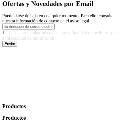
Ofertas y Novedades por Email
Puede darse de baja en cualquier momento. Para ello, consulte
nuestra información de contacto en el aviso legal.

Acepto facilitar mis datos con la finalidad de recibir respuesta
a mi solicitud de información
Enviar
De conformidad con las leyes y normativas aplicables, tienes
derecho a acceder, rectificar, limitar el tratamiento, oposición,
portabilidad y supresión de tus datos. Responsable De Tratamiento:
Javier Agustin Lopez Berdejo Finalidad: Mantener relaciones
comerciales/transaccionales con los usuarios interesados.
Legitimación: Consentimiento del usuario interesado. Destinatarios:
No se cederán datos a terceros, salvo autorización expresa del
usuario u obligación o permiso legal. Derechos: Acceso,
rectificación, supresión y oposición, entre otros. Para saber cómo
ejercer estos derechos visite nuestra página de
protección de datos
.
Productos
Productos