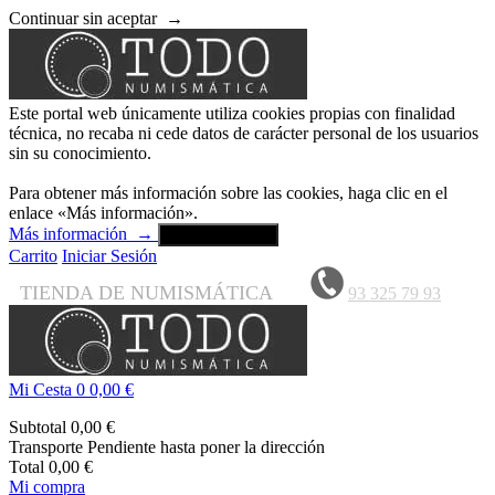
Continuar sin aceptar
→
Este portal web únicamente utiliza cookies propias con finalidad
técnica, no recaba ni cede datos de carácter personal de los usuarios
sin su conocimiento.
Para obtener más información sobre las cookies, haga clic en el
enlace «Más información».
Más información
→
Aceptar y cerrar
Carrito
Iniciar Sesión
TIENDA DE NUMISMÁTICA
93 325 79 93
Mi Cesta
0
0,00 €
Subtotal
0,00 €
Transporte
Pendiente hasta poner la dirección
Total
0,00 €
Mi compra