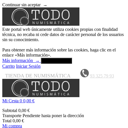
Continuar sin aceptar
→
Este portal web únicamente utiliza cookies propias con finalidad
técnica, no recaba ni cede datos de carácter personal de los usuarios
sin su conocimiento.
Para obtener más información sobre las cookies, haga clic en el
enlace «Más información».
Más información
→
Aceptar y cerrar
Carrito
Iniciar Sesión
TIENDA DE NUMISMÁTICA
93 325 79 93
Mi Cesta
0
0,00 €
Subtotal
0,00 €
Transporte
Pendiente hasta poner la dirección
Total
0,00 €
Mi compra