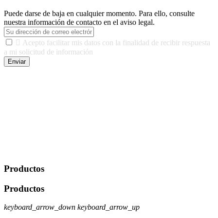
Puede darse de baja en cualquier momento. Para ello, consulte
nuestra información de contacto en el aviso legal.

Acepto facilitar mis datos con la finalidad de recibir respuesta
a mi solicitud de información
Enviar
De conformidad con las leyes y normativas aplicables, tienes
derecho a acceder, rectificar, limitar el tratamiento, oposición,
portabilidad y supresión de tus datos. Responsable De Tratamiento:
Javier Agustin Lopez Berdejo Finalidad: Mantener relaciones
comerciales/transaccionales con los usuarios interesados.
Legitimación: Consentimiento del usuario interesado. Destinatarios:
No se cederán datos a terceros, salvo autorización expresa del
usuario u obligación o permiso legal. Derechos: Acceso,
rectificación, supresión y oposición, entre otros. Para saber cómo
ejercer estos derechos visite nuestra página de
protección de datos
.
Productos
Productos
keyboard_arrow_down
keyboard_arrow_up