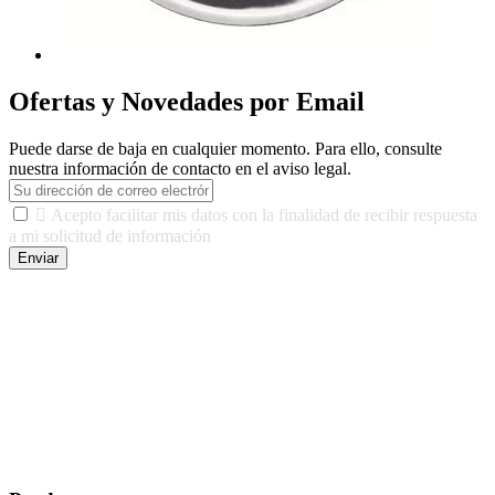
Ofertas y Novedades por Email
Puede darse de baja en cualquier momento. Para ello, consulte
nuestra información de contacto en el aviso legal.

Acepto facilitar mis datos con la finalidad de recibir respuesta
a mi solicitud de información
Enviar
De conformidad con las leyes y normativas aplicables, tienes
derecho a acceder, rectificar, limitar el tratamiento, oposición,
portabilidad y supresión de tus datos. Responsable De Tratamiento:
Javier Agustin Lopez Berdejo Finalidad: Mantener relaciones
comerciales/transaccionales con los usuarios interesados.
Legitimación: Consentimiento del usuario interesado. Destinatarios:
No se cederán datos a terceros, salvo autorización expresa del
usuario u obligación o permiso legal. Derechos: Acceso,
rectificación, supresión y oposición, entre otros. Para saber cómo
ejercer estos derechos visite nuestra página de
protección de datos
.