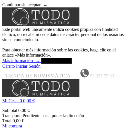
Continuar sin aceptar
→
Este portal web únicamente utiliza cookies propias con finalidad
técnica, no recaba ni cede datos de carácter personal de los usuarios
sin su conocimiento.
Para obtener más información sobre las cookies, haga clic en el
enlace «Más información».
Más información
→
Aceptar y cerrar
Carrito
Iniciar Sesión
TIENDA DE NUMISMÁTICA
93 325 79 93
Mi Cesta
0
0,00 €
Subtotal
0,00 €
Transporte
Pendiente hasta poner la dirección
Total
0,00 €
Mi compra