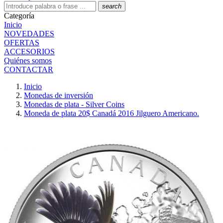
search
Categoría
Inicio
NOVEDADES
OFERTAS
ACCESORIOS
Quiénes somos
CONTACTAR
Inicio
Monedas de inversión
Monedas de plata - Silver Coins
Moneda de plata 20$ Canadá 2016 Jilguero Americano.