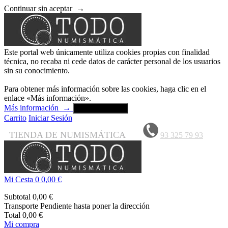
Continuar sin aceptar
→
Este portal web únicamente utiliza cookies propias con finalidad
técnica, no recaba ni cede datos de carácter personal de los usuarios
sin su conocimiento.
Para obtener más información sobre las cookies, haga clic en el
enlace «Más información».
Más información
→
Aceptar y cerrar
Carrito
Iniciar Sesión
TIENDA DE NUMISMÁTICA
93 325 79 93
Mi Cesta
0
0,00 €
Subtotal
0,00 €
Transporte
Pendiente hasta poner la dirección
Total
0,00 €
Mi compra