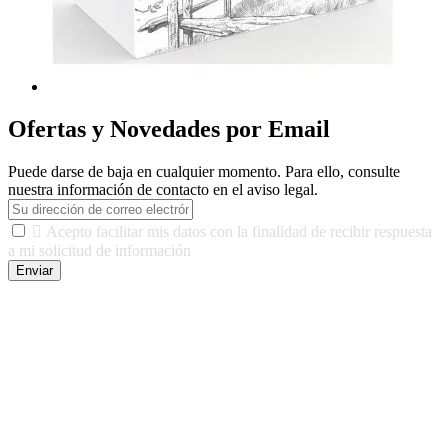
Ofertas y Novedades por Email
Puede darse de baja en cualquier momento. Para ello, consulte
nuestra información de contacto en el aviso legal.

Acepto facilitar mis datos con la finalidad de recibir respuesta
a mi solicitud de información
Enviar
De conformidad con las leyes y normativas aplicables, tienes
derecho a acceder, rectificar, limitar el tratamiento, oposición,
portabilidad y supresión de tus datos. Responsable De Tratamiento:
Javier Agustin Lopez Berdejo Finalidad: Mantener relaciones
comerciales/transaccionales con los usuarios interesados.
Legitimación: Consentimiento del usuario interesado. Destinatarios:
No se cederán datos a terceros, salvo autorización expresa del
usuario u obligación o permiso legal. Derechos: Acceso,
rectificación, supresión y oposición, entre otros. Para saber cómo