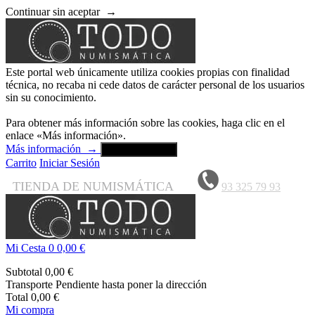
Continuar sin aceptar
→
Este portal web únicamente utiliza cookies propias con finalidad
técnica, no recaba ni cede datos de carácter personal de los usuarios
sin su conocimiento.
Para obtener más información sobre las cookies, haga clic en el
enlace «Más información».
Más información
→
Aceptar y cerrar
Carrito
Iniciar Sesión
TIENDA DE NUMISMÁTICA
93 325 79 93
Mi Cesta
0
0,00 €
Subtotal
0,00 €
Transporte
Pendiente hasta poner la dirección
Total
0,00 €
Mi compra