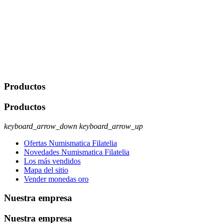
portabilidad y supresión de tus datos. Responsable De Tratamiento:
Javier Agustin Lopez Berdejo Finalidad: Mantener relaciones
comerciales/transaccionales con los usuarios interesados.
Legitimación: Consentimiento del usuario interesado. Destinatarios:
No se cederán datos a terceros, salvo autorización expresa del
usuario u obligación o permiso legal. Derechos: Acceso,
rectificación, supresión y oposición, entre otros. Para saber cómo
ejercer estos derechos visite nuestra página de
protección de datos
.
Productos
Productos
keyboard_arrow_down
keyboard_arrow_up
Ofertas Numismatica Filatelia
Novedades Numismatica Filatelia
Los más vendidos
Mapa del sitio
Vender monedas oro
Nuestra empresa
Nuestra empresa