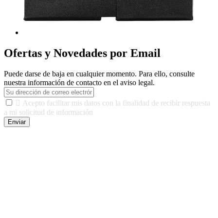
Ofertas y Novedades por Email
Puede darse de baja en cualquier momento. Para ello, consulte
nuestra información de contacto en el aviso legal.

Acepto facilitar mis datos con la finalidad de recibir respuesta
a mi solicitud de información
Enviar
De conformidad con las leyes y normativas aplicables, tienes
derecho a acceder, rectificar, limitar el tratamiento, oposición,
portabilidad y supresión de tus datos. Responsable De Tratamiento:
Javier Agustin Lopez Berdejo Finalidad: Mantener relaciones
comerciales/transaccionales con los usuarios interesados.
Legitimación: Consentimiento del usuario interesado. Destinatarios:
No se cederán datos a terceros, salvo autorización expresa del
usuario u obligación o permiso legal. Derechos: Acceso,
rectificación, supresión y oposición, entre otros. Para saber cómo
ejercer estos derechos visite nuestra página de
protección de datos
.