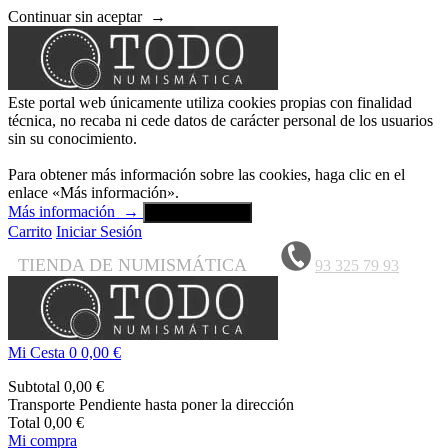
Continuar sin aceptar
→
Este portal web únicamente utiliza cookies propias con finalidad
técnica, no recaba ni cede datos de carácter personal de los usuarios
sin su conocimiento.
Para obtener más información sobre las cookies, haga clic en el
enlace «Más información».
Más información
→
Aceptar y cerrar
Carrito
Iniciar Sesión
TIENDA DE NUMISMÁTICA
93 325 79 93
Mi Cesta
0
0,00 €
Subtotal
0,00 €
Transporte
Pendiente hasta poner la dirección
Total
0,00 €
Mi compra