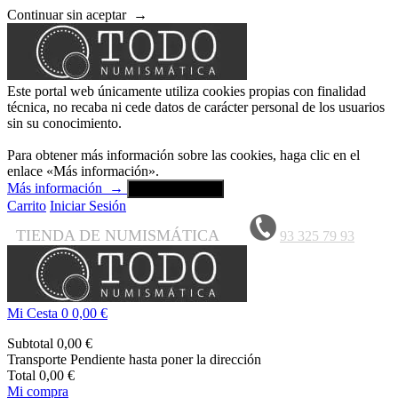
Continuar sin aceptar
→
Este portal web únicamente utiliza cookies propias con finalidad
técnica, no recaba ni cede datos de carácter personal de los usuarios
sin su conocimiento.
Para obtener más información sobre las cookies, haga clic en el
enlace «Más información».
Más información
→
Aceptar y cerrar
Carrito
Iniciar Sesión
TIENDA DE NUMISMÁTICA
93 325 79 93
Mi Cesta
0
0,00 €
Subtotal
0,00 €
Transporte
Pendiente hasta poner la dirección
Total
0,00 €
Mi compra