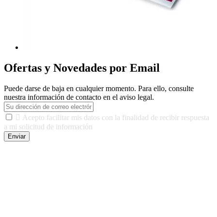
Ofertas y Novedades por Email
Puede darse de baja en cualquier momento. Para ello, consulte
nuestra información de contacto en el aviso legal.

Acepto facilitar mis datos con la finalidad de recibir respuesta
a mi solicitud de información
Enviar
De conformidad con las leyes y normativas aplicables, tienes
derecho a acceder, rectificar, limitar el tratamiento, oposición,
portabilidad y supresión de tus datos. Responsable De Tratamiento:
Javier Agustin Lopez Berdejo Finalidad: Mantener relaciones
comerciales/transaccionales con los usuarios interesados.
Legitimación: Consentimiento del usuario interesado. Destinatarios:
No se cederán datos a terceros, salvo autorización expresa del
usuario u obligación o permiso legal. Derechos: Acceso,
rectificación, supresión y oposición, entre otros. Para saber cómo