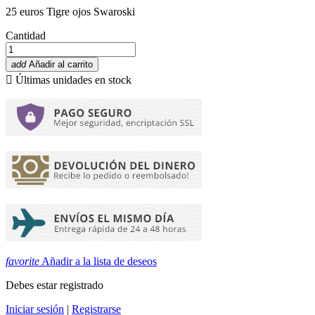
25 euros Tigre ojos Swaroski
Cantidad
add
Añadir al carrito

Últimas unidades en stock
favorite
Añadir a la lista de deseos
Debes estar registrado
Iniciar sesión
|
Registrarse