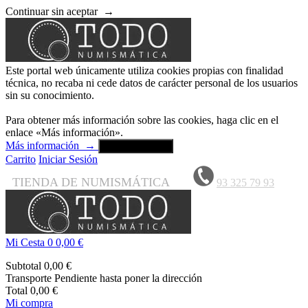
Continuar sin aceptar
→
Este portal web únicamente utiliza cookies propias con finalidad
técnica, no recaba ni cede datos de carácter personal de los usuarios
sin su conocimiento.
Para obtener más información sobre las cookies, haga clic en el
enlace «Más información».
Más información
→
Aceptar y cerrar
Carrito
Iniciar Sesión
TIENDA DE NUMISMÁTICA
93 325 79 93
Mi Cesta
0
0,00 €
Subtotal
0,00 €
Transporte
Pendiente hasta poner la dirección
Total
0,00 €
Mi compra