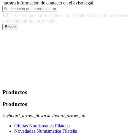
nuestra información de contacto en el aviso legal.

Acepto facilitar mis datos con la finalidad de recibir respuesta
a mi solicitud de información
Enviar
De conformidad con las leyes y normativas aplicables, tienes
derecho a acceder, rectificar, limitar el tratamiento, oposición,
portabilidad y supresión de tus datos. Responsable De Tratamiento:
Javier Agustin Lopez Berdejo Finalidad: Mantener relaciones
comerciales/transaccionales con los usuarios interesados.
Legitimación: Consentimiento del usuario interesado. Destinatarios:
No se cederán datos a terceros, salvo autorización expresa del
usuario u obligación o permiso legal. Derechos: Acceso,
rectificación, supresión y oposición, entre otros. Para saber cómo
ejercer estos derechos visite nuestra página de
protección de datos
.
Productos
Productos
keyboard_arrow_down
keyboard_arrow_up
Ofertas Numismatica Filatelia
Novedades Numismatica Filatelia