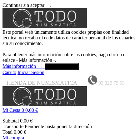
Continuar sin aceptar
→
Este portal web únicamente utiliza cookies propias con finalidad
técnica, no recaba ni cede datos de carácter personal de los usuarios
sin su conocimiento.
Para obtener más información sobre las cookies, haga clic en el
enlace «Más información».
Más información
→
Aceptar y cerrar
Carrito
Iniciar Sesión
TIENDA DE NUMISMÁTICA
93 325 79 93
Mi Cesta
0
0,00 €
Subtotal
0,00 €
Transporte
Pendiente hasta poner la dirección
Total
0,00 €
Mi compra