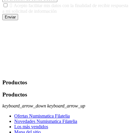

Acepto facilitar mis datos con la finalidad de recibir respuesta
a mi solicitud de información
Enviar
De conformidad con las leyes y normativas aplicables, tienes
derecho a acceder, rectificar, limitar el tratamiento, oposición,
portabilidad y supresión de tus datos. Responsable De Tratamiento:
Javier Agustin Lopez Berdejo Finalidad: Mantener relaciones
comerciales/transaccionales con los usuarios interesados.
Legitimación: Consentimiento del usuario interesado. Destinatarios:
No se cederán datos a terceros, salvo autorización expresa del
usuario u obligación o permiso legal. Derechos: Acceso,
rectificación, supresión y oposición, entre otros. Para saber cómo
ejercer estos derechos visite nuestra página de
protección de datos
.
Productos
Productos
keyboard_arrow_down
keyboard_arrow_up
Ofertas Numismatica Filatelia
Novedades Numismatica Filatelia
Los más vendidos
Mapa del sitio