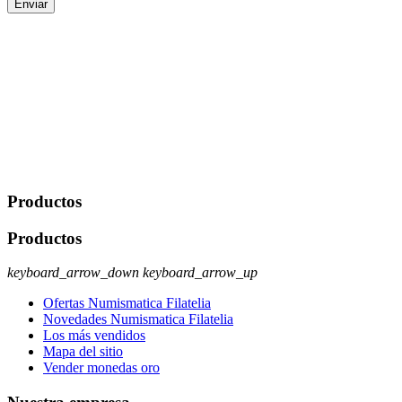
Enviar
De conformidad con las leyes y normativas aplicables, tienes
derecho a acceder, rectificar, limitar el tratamiento, oposición,
portabilidad y supresión de tus datos. Responsable De Tratamiento:
Javier Agustin Lopez Berdejo Finalidad: Mantener relaciones
comerciales/transaccionales con los usuarios interesados.
Legitimación: Consentimiento del usuario interesado. Destinatarios:
No se cederán datos a terceros, salvo autorización expresa del
usuario u obligación o permiso legal. Derechos: Acceso,
rectificación, supresión y oposición, entre otros. Para saber cómo
ejercer estos derechos visite nuestra página de
protección de datos
.
Productos
Productos
keyboard_arrow_down
keyboard_arrow_up
Ofertas Numismatica Filatelia
Novedades Numismatica Filatelia
Los más vendidos
Mapa del sitio
Vender monedas oro