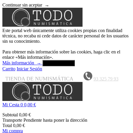
Continuar sin aceptar
→
Este portal web únicamente utiliza cookies propias con finalidad
técnica, no recaba ni cede datos de carácter personal de los usuarios
sin su conocimiento.
Para obtener más información sobre las cookies, haga clic en el
enlace «Más información».
Más información
→
Aceptar y cerrar
Carrito
Iniciar Sesión
TIENDA DE NUMISMÁTICA
93 325 79 93
Mi Cesta
0
0,00 €
Subtotal
0,00 €
Transporte
Pendiente hasta poner la dirección
Total
0,00 €
Mi compra