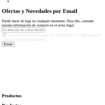
Ofertas y Novedades por Email
Puede darse de baja en cualquier momento. Para ello, consulte
nuestra información de contacto en el aviso legal.

Acepto facilitar mis datos con la finalidad de recibir respuesta
a mi solicitud de información
Enviar
De conformidad con las leyes y normativas aplicables, tienes
derecho a acceder, rectificar, limitar el tratamiento, oposición,
portabilidad y supresión de tus datos. Responsable De Tratamiento:
Javier Agustin Lopez Berdejo Finalidad: Mantener relaciones
comerciales/transaccionales con los usuarios interesados.
Legitimación: Consentimiento del usuario interesado. Destinatarios:
No se cederán datos a terceros, salvo autorización expresa del
usuario u obligación o permiso legal. Derechos: Acceso,
rectificación, supresión y oposición, entre otros. Para saber cómo
ejercer estos derechos visite nuestra página de
protección de datos
.
Productos