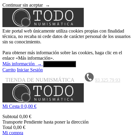
Continuar sin aceptar
→
Este portal web únicamente utiliza cookies propias con finalidad
técnica, no recaba ni cede datos de carácter personal de los usuarios
sin su conocimiento.
Para obtener más información sobre las cookies, haga clic en el
enlace «Más información».
Más información
→
Aceptar y cerrar
Carrito
Iniciar Sesión
TIENDA DE NUMISMÁTICA
93 325 79 93
Mi Cesta
0
0,00 €
Subtotal
0,00 €
Transporte
Pendiente hasta poner la dirección
Total
0,00 €
Mi compra