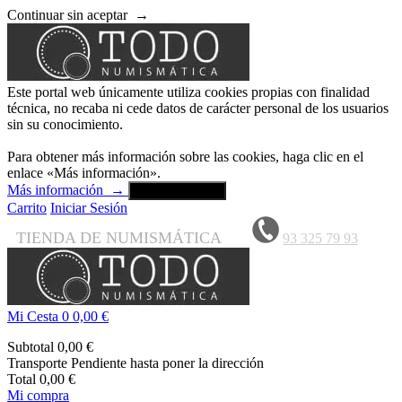
Continuar sin aceptar
→
Este portal web únicamente utiliza cookies propias con finalidad
técnica, no recaba ni cede datos de carácter personal de los usuarios
sin su conocimiento.
Para obtener más información sobre las cookies, haga clic en el
enlace «Más información».
Más información
→
Aceptar y cerrar
Carrito
Iniciar Sesión
TIENDA DE NUMISMÁTICA
93 325 79 93
Mi Cesta
0
0,00 €
Subtotal
0,00 €
Transporte
Pendiente hasta poner la dirección
Total
0,00 €
Mi compra