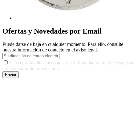
Ofertas y Novedades por Email
Puede darse de baja en cualquier momento. Para ello, consulte
nuestra información de contacto en el aviso legal.

Acepto facilitar mis datos con la finalidad de recibir respuesta
a mi solicitud de información
Enviar
De conformidad con las leyes y normativas aplicables, tienes
derecho a acceder, rectificar, limitar el tratamiento, oposición,
portabilidad y supresión de tus datos. Responsable De Tratamiento:
Javier Agustin Lopez Berdejo Finalidad: Mantener relaciones
comerciales/transaccionales con los usuarios interesados.
Legitimación: Consentimiento del usuario interesado. Destinatarios:
No se cederán datos a terceros, salvo autorización expresa del
usuario u obligación o permiso legal. Derechos: Acceso,
rectificación, supresión y oposición, entre otros. Para saber cómo
ejercer estos derechos visite nuestra página de
protección de datos
.