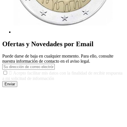
Ofertas y Novedades por Email
Puede darse de baja en cualquier momento. Para ello, consulte
nuestra información de contacto en el aviso legal.

Acepto facilitar mis datos con la finalidad de recibir respuesta
a mi solicitud de información
Enviar
De conformidad con las leyes y normativas aplicables, tienes
derecho a acceder, rectificar, limitar el tratamiento, oposición,
portabilidad y supresión de tus datos. Responsable De Tratamiento:
Javier Agustin Lopez Berdejo Finalidad: Mantener relaciones
comerciales/transaccionales con los usuarios interesados.
Legitimación: Consentimiento del usuario interesado. Destinatarios:
No se cederán datos a terceros, salvo autorización expresa del
usuario u obligación o permiso legal. Derechos: Acceso,