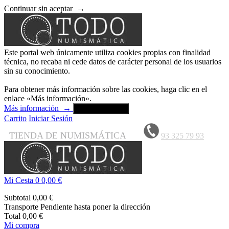
Continuar sin aceptar
→
Este portal web únicamente utiliza cookies propias con finalidad
técnica, no recaba ni cede datos de carácter personal de los usuarios
sin su conocimiento.
Para obtener más información sobre las cookies, haga clic en el
enlace «Más información».
Más información
→
Aceptar y cerrar
Carrito
Iniciar Sesión
TIENDA DE NUMISMÁTICA
93 325 79 93
Mi Cesta
0
0,00 €
Subtotal
0,00 €
Transporte
Pendiente hasta poner la dirección
Total
0,00 €
Mi compra