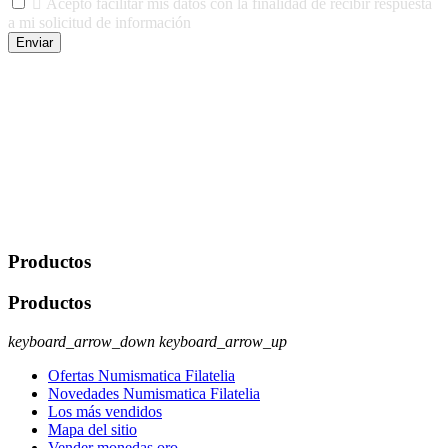

Acepto facilitar mis datos con la finalidad de recibir respuesta
a mi solicitud de información
Enviar
De conformidad con las leyes y normativas aplicables, tienes
derecho a acceder, rectificar, limitar el tratamiento, oposición,
portabilidad y supresión de tus datos. Responsable De Tratamiento:
Javier Agustin Lopez Berdejo Finalidad: Mantener relaciones
comerciales/transaccionales con los usuarios interesados.
Legitimación: Consentimiento del usuario interesado. Destinatarios:
No se cederán datos a terceros, salvo autorización expresa del
usuario u obligación o permiso legal. Derechos: Acceso,
rectificación, supresión y oposición, entre otros. Para saber cómo
ejercer estos derechos visite nuestra página de
protección de datos
.
Productos
Productos
keyboard_arrow_down
keyboard_arrow_up
Ofertas Numismatica Filatelia
Novedades Numismatica Filatelia
Los más vendidos
Mapa del sitio
Vender monedas oro