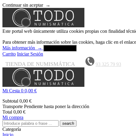
Continuar sin aceptar
→
Este portal web únicamente utiliza cookies propias con finalidad técni
Para obtener más información sobre las cookies, haga clic en el enla
Más información
→
Aceptar y cerrar
Carrito
Iniciar Sesión
TIENDA DE NUMISMÁTICA
93 325 79 93
Mi Cesta
0
0,00 €
Subtotal
0,00 €
Transporte
Pendiente hasta poner la dirección
Total
0,00 €
Mi compra
search
Categoría
Inicio