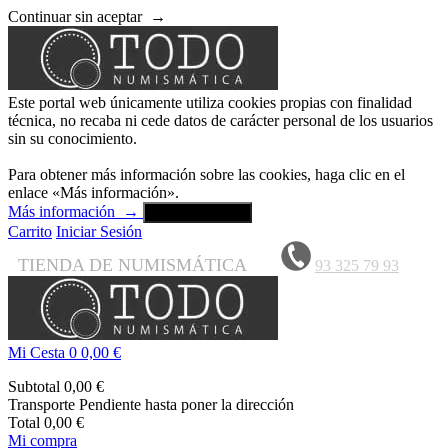
Continuar sin aceptar
→
Este portal web únicamente utiliza cookies propias con finalidad
técnica, no recaba ni cede datos de carácter personal de los usuarios
sin su conocimiento.
Para obtener más información sobre las cookies, haga clic en el
enlace «Más información».
Más información
→
Aceptar y cerrar
Carrito
Iniciar Sesión
TIENDA DE NUMISMÁTICA
93 325 79 93
Mi Cesta
0
0,00 €
Subtotal
0,00 €
Transporte
Pendiente hasta poner la dirección
Total
0,00 €
Mi compra