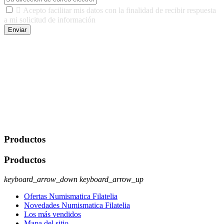

Acepto facilitar mis datos con la finalidad de recibir respuesta
a mi solicitud de información
Enviar
De conformidad con las leyes y normativas aplicables, tienes
derecho a acceder, rectificar, limitar el tratamiento, oposición,
portabilidad y supresión de tus datos. Responsable De Tratamiento:
Javier Agustin Lopez Berdejo Finalidad: Mantener relaciones
comerciales/transaccionales con los usuarios interesados.
Legitimación: Consentimiento del usuario interesado. Destinatarios:
No se cederán datos a terceros, salvo autorización expresa del
usuario u obligación o permiso legal. Derechos: Acceso,
rectificación, supresión y oposición, entre otros. Para saber cómo
ejercer estos derechos visite nuestra página de
protección de datos
.
Productos
Productos
keyboard_arrow_down
keyboard_arrow_up
Ofertas Numismatica Filatelia
Novedades Numismatica Filatelia
Los más vendidos
Mapa del sitio