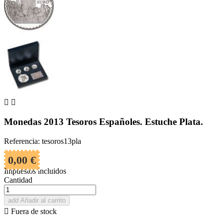


Monedas 2013 Tesoros Españoles. Estuche Plata.
Referencia: tesoros13pla
0,00 €
Impuestos incluidos
Cantidad
add
Añadir al carrito

Fuera de stock