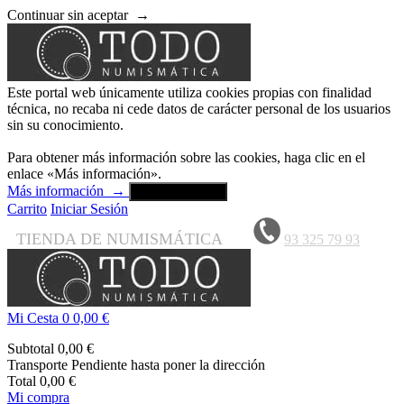
Continuar sin aceptar
→
Este portal web únicamente utiliza cookies propias con finalidad
técnica, no recaba ni cede datos de carácter personal de los usuarios
sin su conocimiento.
Para obtener más información sobre las cookies, haga clic en el
enlace «Más información».
Más información
→
Aceptar y cerrar
Carrito
Iniciar Sesión
TIENDA DE NUMISMÁTICA
93 325 79 93
Mi Cesta
0
0,00 €
Subtotal
0,00 €
Transporte
Pendiente hasta poner la dirección
Total
0,00 €
Mi compra