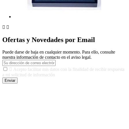


Ofertas y Novedades por Email
Puede darse de baja en cualquier momento. Para ello, consulte
nuestra información de contacto en el aviso legal.

Acepto facilitar mis datos con la finalidad de recibir respuesta
a mi solicitud de información
Enviar
De conformidad con las leyes y normativas aplicables, tienes
derecho a acceder, rectificar, limitar el tratamiento, oposición,
portabilidad y supresión de tus datos. Responsable De Tratamiento:
Javier Agustin Lopez Berdejo Finalidad: Mantener relaciones
comerciales/transaccionales con los usuarios interesados.
Legitimación: Consentimiento del usuario interesado. Destinatarios:
No se cederán datos a terceros, salvo autorización expresa del
usuario u obligación o permiso legal. Derechos: Acceso,
rectificación, supresión y oposición, entre otros. Para saber cómo