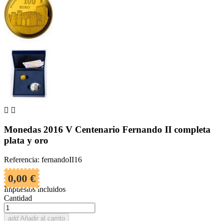


Monedas 2016 V Centenario Fernando II completa
plata y oro
Referencia: fernandoII16
0,00 €
Impuestos incluidos
Cantidad
add
Añadir al carrito