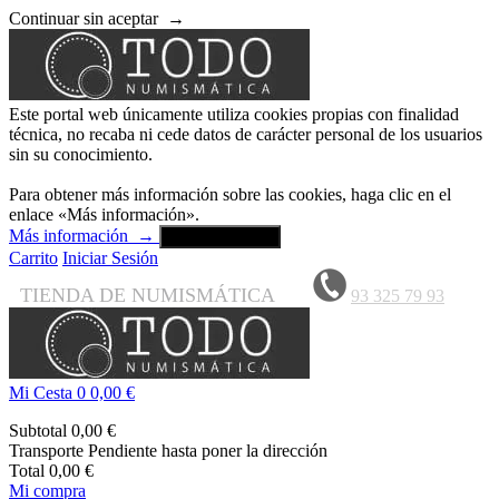
Continuar sin aceptar
→
Este portal web únicamente utiliza cookies propias con finalidad
técnica, no recaba ni cede datos de carácter personal de los usuarios
sin su conocimiento.
Para obtener más información sobre las cookies, haga clic en el
enlace «Más información».
Más información
→
Aceptar y cerrar
Carrito
Iniciar Sesión
TIENDA DE NUMISMÁTICA
93 325 79 93
Mi Cesta
0
0,00 €
Subtotal
0,00 €
Transporte
Pendiente hasta poner la dirección
Total
0,00 €
Mi compra