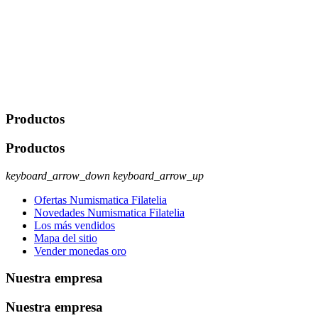
portabilidad y supresión de tus datos. Responsable De Tratamiento:
Javier Agustin Lopez Berdejo Finalidad: Mantener relaciones
comerciales/transaccionales con los usuarios interesados.
Legitimación: Consentimiento del usuario interesado. Destinatarios:
No se cederán datos a terceros, salvo autorización expresa del
usuario u obligación o permiso legal. Derechos: Acceso,
rectificación, supresión y oposición, entre otros. Para saber cómo
ejercer estos derechos visite nuestra página de
protección de datos
.
Productos
Productos
keyboard_arrow_down
keyboard_arrow_up
Ofertas Numismatica Filatelia
Novedades Numismatica Filatelia
Los más vendidos
Mapa del sitio
Vender monedas oro
Nuestra empresa
Nuestra empresa