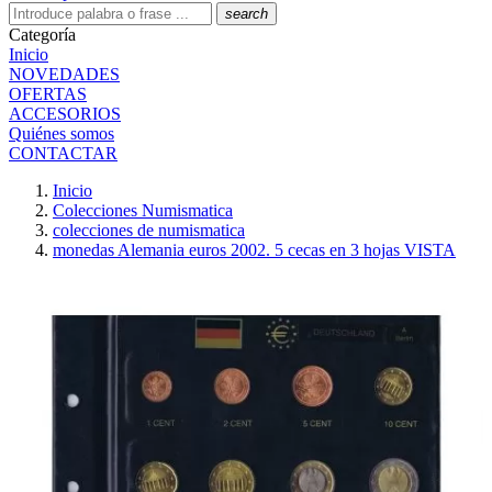
search
Categoría
Inicio
NOVEDADES
OFERTAS
ACCESORIOS
Quiénes somos
CONTACTAR
Inicio
Colecciones Numismatica
colecciones de numismatica
monedas Alemania euros 2002. 5 cecas en 3 hojas VISTA