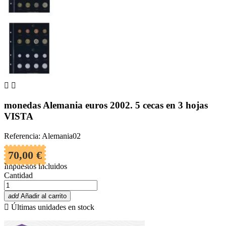


monedas Alemania euros 2002. 5 cecas en 3 hojas
VISTA
Referencia: Alemania02
70,00 €
Impuestos incluidos
Cantidad
add
Añadir al carrito

Últimas unidades en stock