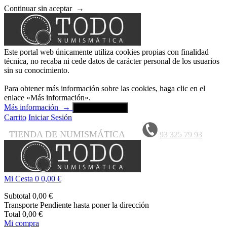
Continuar sin aceptar
→
Este portal web únicamente utiliza cookies propias con finalidad
técnica, no recaba ni cede datos de carácter personal de los usuarios
sin su conocimiento.
Para obtener más información sobre las cookies, haga clic en el
enlace «Más información».
Más información
→
Aceptar y cerrar
Carrito
Iniciar Sesión
TIENDA DE NUMISMÁTICA
93 325 79 93
Mi Cesta
0
0,00 €
Subtotal
0,00 €
Transporte
Pendiente hasta poner la dirección
Total
0,00 €
Mi compra