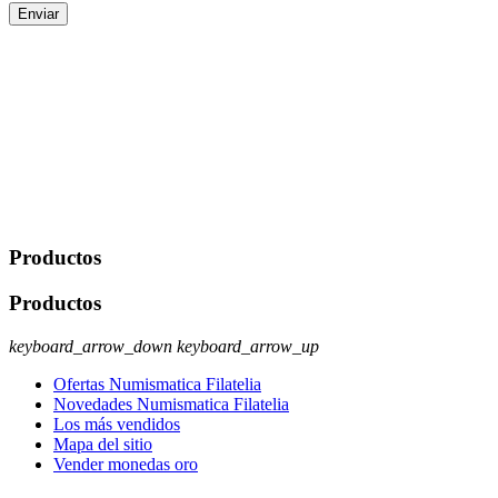
Enviar
De conformidad con las leyes y normativas aplicables, tienes
derecho a acceder, rectificar, limitar el tratamiento, oposición,
portabilidad y supresión de tus datos. Responsable De Tratamiento:
Javier Agustin Lopez Berdejo Finalidad: Mantener relaciones
comerciales/transaccionales con los usuarios interesados.
Legitimación: Consentimiento del usuario interesado. Destinatarios:
No se cederán datos a terceros, salvo autorización expresa del
usuario u obligación o permiso legal. Derechos: Acceso,
rectificación, supresión y oposición, entre otros. Para saber cómo
ejercer estos derechos visite nuestra página de
protección de datos
.
Productos
Productos
keyboard_arrow_down
keyboard_arrow_up
Ofertas Numismatica Filatelia
Novedades Numismatica Filatelia
Los más vendidos
Mapa del sitio
Vender monedas oro