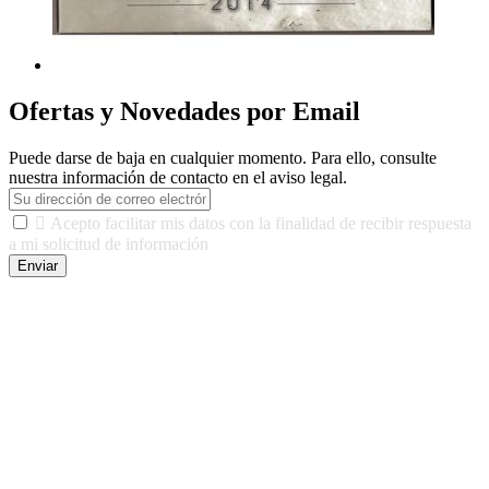
Ofertas y Novedades por Email
Puede darse de baja en cualquier momento. Para ello, consulte
nuestra información de contacto en el aviso legal.

Acepto facilitar mis datos con la finalidad de recibir respuesta
a mi solicitud de información
Enviar
De conformidad con las leyes y normativas aplicables, tienes
derecho a acceder, rectificar, limitar el tratamiento, oposición,
portabilidad y supresión de tus datos. Responsable De Tratamiento:
Javier Agustin Lopez Berdejo Finalidad: Mantener relaciones
comerciales/transaccionales con los usuarios interesados.
Legitimación: Consentimiento del usuario interesado. Destinatarios:
No se cederán datos a terceros, salvo autorización expresa del
usuario u obligación o permiso legal. Derechos: Acceso,
rectificación, supresión y oposición, entre otros. Para saber cómo
ejercer estos derechos visite nuestra página de
protección de datos
.