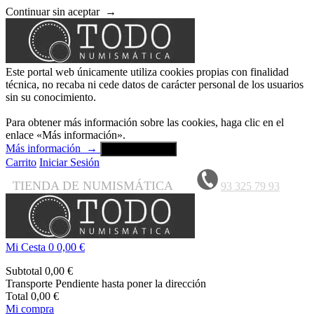
Continuar sin aceptar
→
Este portal web únicamente utiliza cookies propias con finalidad
técnica, no recaba ni cede datos de carácter personal de los usuarios
sin su conocimiento.
Para obtener más información sobre las cookies, haga clic en el
enlace «Más información».
Más información
→
Aceptar y cerrar
Carrito
Iniciar Sesión
TIENDA DE NUMISMÁTICA
93 325 79 93
Mi Cesta
0
0,00 €
Subtotal
0,00 €
Transporte
Pendiente hasta poner la dirección
Total
0,00 €
Mi compra