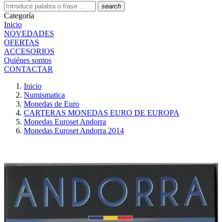
search
Categoría
Inicio
NOVEDADES
OFERTAS
ACCESORIOS
Quiénes somos
CONTACTAR
Inicio
Numismatica
Monedas de Euro
CARTERAS MONEDAS EURO DE EUROPA
Monedas Euroset Andorra
Monedas Euroset Andorra 2014