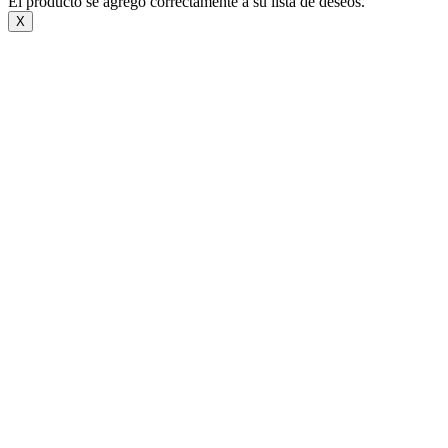
El producto se agregó correctamente a su lista de deseos.
X