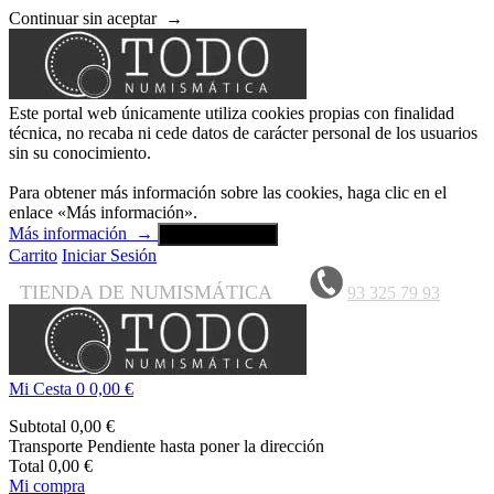
Continuar sin aceptar
→
Este portal web únicamente utiliza cookies propias con finalidad
técnica, no recaba ni cede datos de carácter personal de los usuarios
sin su conocimiento.
Para obtener más información sobre las cookies, haga clic en el
enlace «Más información».
Más información
→
Aceptar y cerrar
Carrito
Iniciar Sesión
TIENDA DE NUMISMÁTICA
93 325 79 93
Mi Cesta
0
0,00 €
Subtotal
0,00 €
Transporte
Pendiente hasta poner la dirección
Total
0,00 €
Mi compra