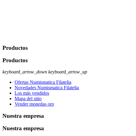
Javier Agustin Lopez Berdejo Finalidad: Mantener relaciones
comerciales/transaccionales con los usuarios interesados.
Legitimación: Consentimiento del usuario interesado. Destinatarios:
No se cederán datos a terceros, salvo autorización expresa del
usuario u obligación o permiso legal. Derechos: Acceso,
rectificación, supresión y oposición, entre otros. Para saber cómo
ejercer estos derechos visite nuestra página de
protección de datos
.
Productos
Productos
keyboard_arrow_down
keyboard_arrow_up
Ofertas Numismatica Filatelia
Novedades Numismatica Filatelia
Los más vendidos
Mapa del sitio
Vender monedas oro
Nuestra empresa
Nuestra empresa