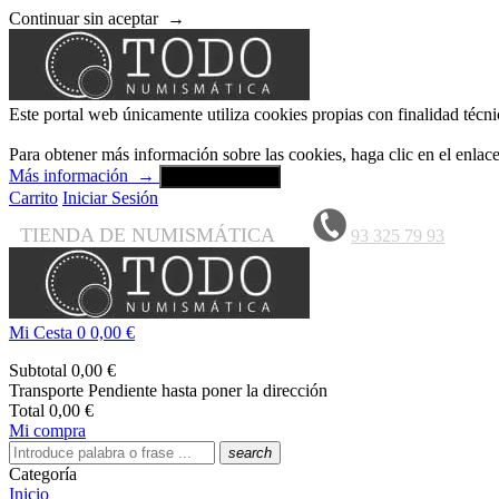
Continuar sin aceptar
→
Este portal web únicamente utiliza cookies propias con finalidad técni
Para obtener más información sobre las cookies, haga clic en el enla
Más información
→
Aceptar y cerrar
Carrito
Iniciar Sesión
TIENDA DE NUMISMÁTICA
93 325 79 93
Mi Cesta
0
0,00 €
Subtotal
0,00 €
Transporte
Pendiente hasta poner la dirección
Total
0,00 €
Mi compra
search
Categoría
Inicio