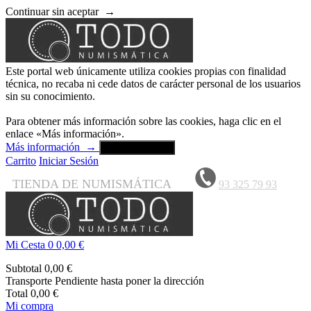
Continuar sin aceptar
→
Este portal web únicamente utiliza cookies propias con finalidad
técnica, no recaba ni cede datos de carácter personal de los usuarios
sin su conocimiento.
Para obtener más información sobre las cookies, haga clic en el
enlace «Más información».
Más información
→
Aceptar y cerrar
Carrito
Iniciar Sesión
TIENDA DE NUMISMÁTICA
93 325 79 93
Mi Cesta
0
0,00 €
Subtotal
0,00 €
Transporte
Pendiente hasta poner la dirección
Total
0,00 €
Mi compra