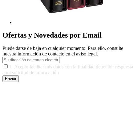
Ofertas y Novedades por Email
Puede darse de baja en cualquier momento. Para ello, consulte
nuestra información de contacto en el aviso legal.

Acepto facilitar mis datos con la finalidad de recibir respuesta
a mi solicitud de información
Enviar
De conformidad con las leyes y normativas aplicables, tienes
derecho a acceder, rectificar, limitar el tratamiento, oposición,
portabilidad y supresión de tus datos. Responsable De Tratamiento:
Javier Agustin Lopez Berdejo Finalidad: Mantener relaciones
comerciales/transaccionales con los usuarios interesados.
Legitimación: Consentimiento del usuario interesado. Destinatarios:
No se cederán datos a terceros, salvo autorización expresa del
usuario u obligación o permiso legal. Derechos: Acceso,
rectificación, supresión y oposición, entre otros. Para saber cómo
ejercer estos derechos visite nuestra página de
protección de datos
.