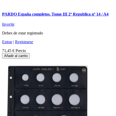
PARDO España completos. Tomo III 2ª Republica nº 14 / A4
favorite
Debes de estar registrado
Entrar
|
Registrarse
71,45 €
Precio
Añadir al carrito