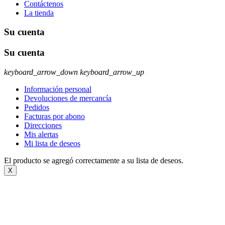
Contáctenos
La tienda
Su cuenta
Su cuenta
keyboard_arrow_down
keyboard_arrow_up
Información personal
Devoluciones de mercancía
Pedidos
Facturas por abono
Direcciones
Mis alertas
Mi lista de deseos
El producto se agregó correctamente a su lista de deseos.
X