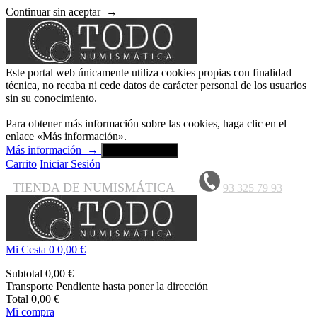
Continuar sin aceptar
→
Este portal web únicamente utiliza cookies propias con finalidad
técnica, no recaba ni cede datos de carácter personal de los usuarios
sin su conocimiento.
Para obtener más información sobre las cookies, haga clic en el
enlace «Más información».
Más información
→
Aceptar y cerrar
Carrito
Iniciar Sesión
TIENDA DE NUMISMÁTICA
93 325 79 93
Mi Cesta
0
0,00 €
Subtotal
0,00 €
Transporte
Pendiente hasta poner la dirección
Total
0,00 €
Mi compra