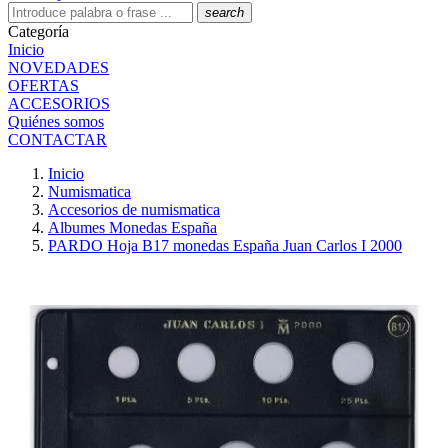
search
Categoría
Inicio
NOVEDADES
OFERTAS
ACCESORIOS
Quiénes somos
CONTACTAR
Inicio
Numismatica
Accesorios de numismatica
Albumes Monedas España
PARDO Hoja B17 monedas España Juan Carlos I 2000