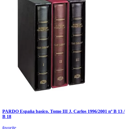
PARDO España basico. Tomo III J. Carlos 1996/2001 nº B 13 /
B 18
favorite