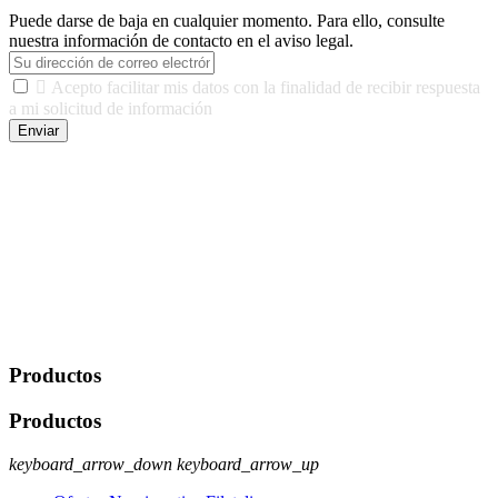
Puede darse de baja en cualquier momento. Para ello, consulte
nuestra información de contacto en el aviso legal.

Acepto facilitar mis datos con la finalidad de recibir respuesta
a mi solicitud de información
Enviar
De conformidad con las leyes y normativas aplicables, tienes
derecho a acceder, rectificar, limitar el tratamiento, oposición,
portabilidad y supresión de tus datos. Responsable De Tratamiento:
Javier Agustin Lopez Berdejo Finalidad: Mantener relaciones
comerciales/transaccionales con los usuarios interesados.
Legitimación: Consentimiento del usuario interesado. Destinatarios:
No se cederán datos a terceros, salvo autorización expresa del
usuario u obligación o permiso legal. Derechos: Acceso,
rectificación, supresión y oposición, entre otros. Para saber cómo
ejercer estos derechos visite nuestra página de
protección de datos
.
Productos
Productos
keyboard_arrow_down
keyboard_arrow_up