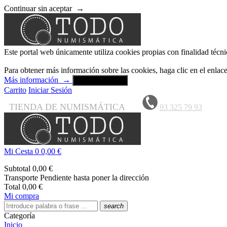
Continuar sin aceptar
→
Este portal web únicamente utiliza cookies propias con finalidad técni
Para obtener más información sobre las cookies, haga clic en el enla
Más información
→
Aceptar y cerrar
Carrito
Iniciar Sesión
TIENDA DE NUMISMÁTICA
93 325 79 93
Mi Cesta
0
0,00 €
Subtotal
0,00 €
Transporte
Pendiente hasta poner la dirección
Total
0,00 €
Mi compra
search
Categoría
Inicio