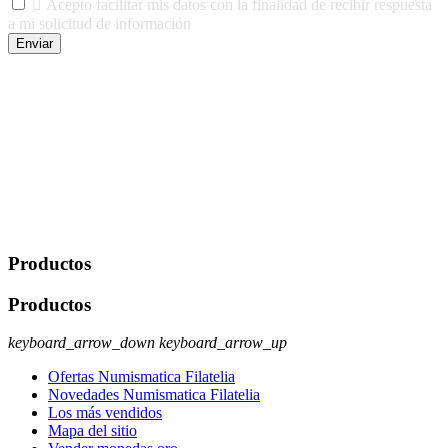

Acepto facilitar mis datos con la finalidad de recibir respuesta
a mi solicitud de información
Enviar
De conformidad con las leyes y normativas aplicables, tienes
derecho a acceder, rectificar, limitar el tratamiento, oposición,
portabilidad y supresión de tus datos. Responsable De Tratamiento:
Javier Agustin Lopez Berdejo Finalidad: Mantener relaciones
comerciales/transaccionales con los usuarios interesados.
Legitimación: Consentimiento del usuario interesado. Destinatarios:
No se cederán datos a terceros, salvo autorización expresa del
usuario u obligación o permiso legal. Derechos: Acceso,
rectificación, supresión y oposición, entre otros. Para saber cómo
ejercer estos derechos visite nuestra página de
protección de datos
.
Productos
Productos
keyboard_arrow_down
keyboard_arrow_up
Ofertas Numismatica Filatelia
Novedades Numismatica Filatelia
Los más vendidos
Mapa del sitio