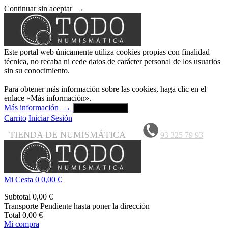
Continuar sin aceptar
→
Este portal web únicamente utiliza cookies propias con finalidad
técnica, no recaba ni cede datos de carácter personal de los usuarios
sin su conocimiento.
Para obtener más información sobre las cookies, haga clic en el
enlace «Más información».
Más información
→
Aceptar y cerrar
Carrito
Iniciar Sesión
TIENDA DE NUMISMÁTICA
93 325 79 93
Mi Cesta
0
0,00 €
Subtotal
0,00 €
Transporte
Pendiente hasta poner la dirección
Total
0,00 €
Mi compra