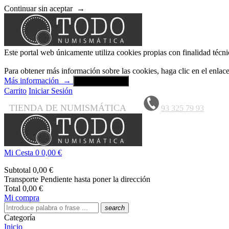
Continuar sin aceptar
→
Este portal web únicamente utiliza cookies propias con finalidad técni
Para obtener más información sobre las cookies, haga clic en el enla
Más información
→
Aceptar y cerrar
Carrito
Iniciar Sesión
TIENDA DE NUMISMÁTICA
93 325 79 93
Mi Cesta
0
0,00 €
Subtotal
0,00 €
Transporte
Pendiente hasta poner la dirección
Total
0,00 €
Mi compra
search
Categoría
Inicio