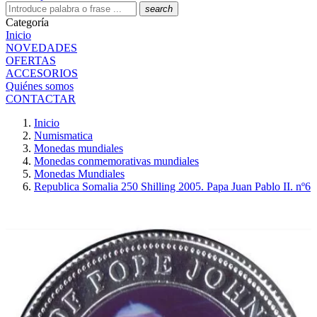
search
Categoría
Inicio
NOVEDADES
OFERTAS
ACCESORIOS
Quiénes somos
CONTACTAR
Inicio
Numismatica
Monedas mundiales
Monedas conmemorativas mundiales
Monedas Mundiales
Republica Somalia 250 Shilling 2005. Papa Juan Pablo II. nº6