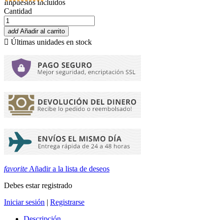
Impuestos incluidos
Cantidad
add
Añadir al carrito

Últimas unidades en stock
favorite
Añadir a la lista de deseos
Debes estar registrado
Iniciar sesión
|
Registrarse
Descripción