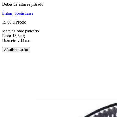
Debes de estar registrado
Entrar
|
Registrarse
15,00 €
Precio
Metal
:
Cobre plateado
Peso
:
15,50 g
Diámetro
:
33 mm
Añadir al carrito