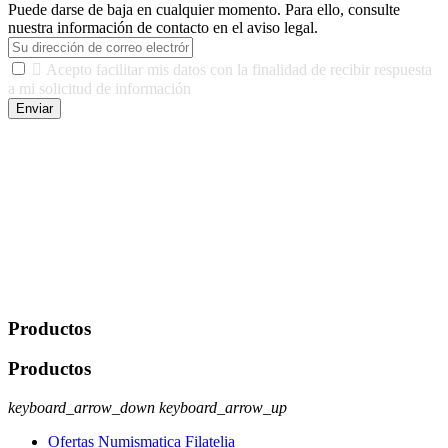
Puede darse de baja en cualquier momento. Para ello, consulte
nuestra información de contacto en el aviso legal.

Acepto facilitar mis datos con la finalidad de recibir respuesta
a mi solicitud de información
Enviar
De conformidad con las leyes y normativas aplicables, tienes
derecho a acceder, rectificar, limitar el tratamiento, oposición,
portabilidad y supresión de tus datos. Responsable De Tratamiento:
Javier Agustin Lopez Berdejo Finalidad: Mantener relaciones
comerciales/transaccionales con los usuarios interesados.
Legitimación: Consentimiento del usuario interesado. Destinatarios:
No se cederán datos a terceros, salvo autorización expresa del
usuario u obligación o permiso legal. Derechos: Acceso,
rectificación, supresión y oposición, entre otros. Para saber cómo
ejercer estos derechos visite nuestra página de
protección de datos
.
Productos
Productos
keyboard_arrow_down
keyboard_arrow_up
Ofertas Numismatica Filatelia