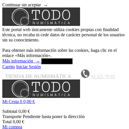
Continuar sin aceptar
→
Este portal web únicamente utiliza cookies propias con finalidad
técnica, no recaba ni cede datos de carácter personal de los usuarios
sin su conocimiento.
Para obtener más información sobre las cookies, haga clic en el
enlace «Más información».
Más información
→
Aceptar y cerrar
Carrito
Iniciar Sesión
TIENDA DE NUMISMÁTICA
93 325 79 93
Mi Cesta
0
0,00 €
Subtotal
0,00 €
Transporte
Pendiente hasta poner la dirección
Total
0,00 €
Mi compra