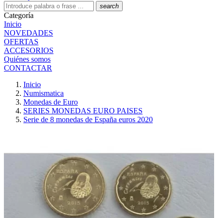
search
Categoría
Inicio
NOVEDADES
OFERTAS
ACCESORIOS
Quiénes somos
CONTACTAR
Inicio
Numismatica
Monedas de Euro
SERIES MONEDAS EURO PAISES
Serie de 8 monedas de España euros 2020