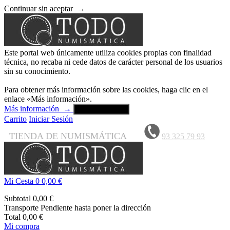
Continuar sin aceptar
→
Este portal web únicamente utiliza cookies propias con finalidad
técnica, no recaba ni cede datos de carácter personal de los usuarios
sin su conocimiento.
Para obtener más información sobre las cookies, haga clic en el
enlace «Más información».
Más información
→
Aceptar y cerrar
Carrito
Iniciar Sesión
TIENDA DE NUMISMÁTICA
93 325 79 93
Mi Cesta
0
0,00 €
Subtotal
0,00 €
Transporte
Pendiente hasta poner la dirección
Total
0,00 €
Mi compra