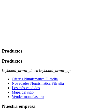
De conformidad con las leyes y normativas aplicables, tienes
derecho a acceder, rectificar, limitar el tratamiento, oposición,
portabilidad y supresión de tus datos. Responsable De Tratamiento:
Javier Agustin Lopez Berdejo Finalidad: Mantener relaciones
comerciales/transaccionales con los usuarios interesados.
Legitimación: Consentimiento del usuario interesado. Destinatarios:
No se cederán datos a terceros, salvo autorización expresa del
usuario u obligación o permiso legal. Derechos: Acceso,
rectificación, supresión y oposición, entre otros. Para saber cómo
ejercer estos derechos visite nuestra página de
protección de datos
.
Productos
Productos
keyboard_arrow_down
keyboard_arrow_up
Ofertas Numismatica Filatelia
Novedades Numismatica Filatelia
Los más vendidos
Mapa del sitio
Vender monedas oro
Nuestra empresa