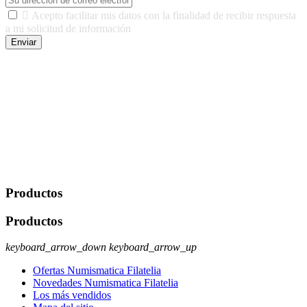

Acepto facilitar mis datos con la finalidad de recibir respuesta
a mi solicitud de información
Enviar
De conformidad con las leyes y normativas aplicables, tienes
derecho a acceder, rectificar, limitar el tratamiento, oposición,
portabilidad y supresión de tus datos. Responsable De Tratamiento:
Javier Agustin Lopez Berdejo Finalidad: Mantener relaciones
comerciales/transaccionales con los usuarios interesados.
Legitimación: Consentimiento del usuario interesado. Destinatarios:
No se cederán datos a terceros, salvo autorización expresa del
usuario u obligación o permiso legal. Derechos: Acceso,
rectificación, supresión y oposición, entre otros. Para saber cómo
ejercer estos derechos visite nuestra página de
protección de datos
.
Productos
Productos
keyboard_arrow_down
keyboard_arrow_up
Ofertas Numismatica Filatelia
Novedades Numismatica Filatelia
Los más vendidos