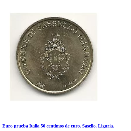
Euro prueba Italia 50 centimos de euro. Sasello. Liguria.