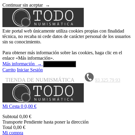
Continuar sin aceptar
→
Este portal web únicamente utiliza cookies propias con finalidad
técnica, no recaba ni cede datos de carácter personal de los usuarios
sin su conocimiento.
Para obtener más información sobre las cookies, haga clic en el
enlace «Más información».
Más información
→
Aceptar y cerrar
Carrito
Iniciar Sesión
TIENDA DE NUMISMÁTICA
93 325 79 93
Mi Cesta
0
0,00 €
Subtotal
0,00 €
Transporte
Pendiente hasta poner la dirección
Total
0,00 €
Mi compra