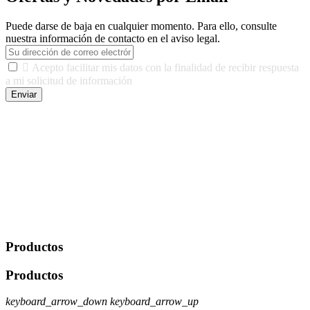
Puede darse de baja en cualquier momento. Para ello, consulte
nuestra información de contacto en el aviso legal.

Acepto facilitar mis datos con la finalidad de recibir respuesta
a mi solicitud de información
Enviar
De conformidad con las leyes y normativas aplicables, tienes
derecho a acceder, rectificar, limitar el tratamiento, oposición,
portabilidad y supresión de tus datos. Responsable De Tratamiento:
Javier Agustin Lopez Berdejo Finalidad: Mantener relaciones
comerciales/transaccionales con los usuarios interesados.
Legitimación: Consentimiento del usuario interesado. Destinatarios:
No se cederán datos a terceros, salvo autorización expresa del
usuario u obligación o permiso legal. Derechos: Acceso,
rectificación, supresión y oposición, entre otros. Para saber cómo
ejercer estos derechos visite nuestra página de
protección de datos
.
Productos
Productos
keyboard_arrow_down
keyboard_arrow_up