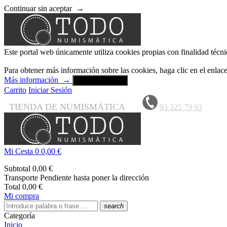
Continuar sin aceptar
→
Este portal web únicamente utiliza cookies propias con finalidad técni
Para obtener más información sobre las cookies, haga clic en el enla
Más información
→
Aceptar y cerrar
Carrito
Iniciar Sesión
TIENDA DE NUMISMÁTICA
93 325 79 93
Mi Cesta
0
0,00 €
Subtotal
0,00 €
Transporte
Pendiente hasta poner la dirección
Total
0,00 €
Mi compra
search
Categoría
Inicio