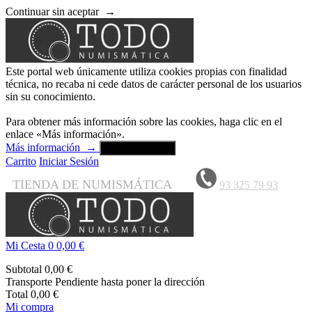
Continuar sin aceptar
→
Este portal web únicamente utiliza cookies propias con finalidad
técnica, no recaba ni cede datos de carácter personal de los usuarios
sin su conocimiento.
Para obtener más información sobre las cookies, haga clic en el
enlace «Más información».
Más información
→
Aceptar y cerrar
Carrito
Iniciar Sesión
TIENDA DE NUMISMÁTICA
93 325 79 93
Mi Cesta
0
0,00 €
Subtotal
0,00 €
Transporte
Pendiente hasta poner la dirección
Total
0,00 €
Mi compra