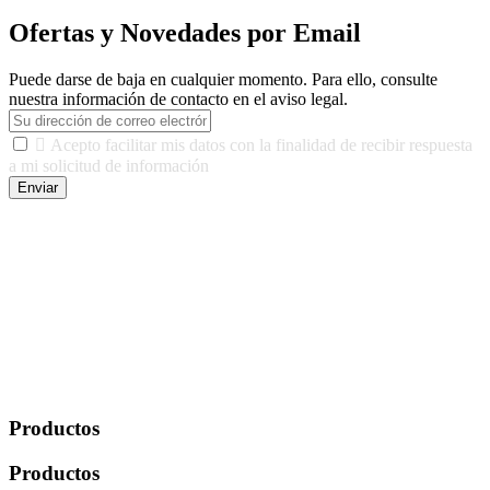
Ofertas y Novedades por Email
Puede darse de baja en cualquier momento. Para ello, consulte
nuestra información de contacto en el aviso legal.

Acepto facilitar mis datos con la finalidad de recibir respuesta
a mi solicitud de información
Enviar
De conformidad con las leyes y normativas aplicables, tienes
derecho a acceder, rectificar, limitar el tratamiento, oposición,
portabilidad y supresión de tus datos. Responsable De Tratamiento:
Javier Agustin Lopez Berdejo Finalidad: Mantener relaciones
comerciales/transaccionales con los usuarios interesados.
Legitimación: Consentimiento del usuario interesado. Destinatarios:
No se cederán datos a terceros, salvo autorización expresa del
usuario u obligación o permiso legal. Derechos: Acceso,
rectificación, supresión y oposición, entre otros. Para saber cómo
ejercer estos derechos visite nuestra página de
protección de datos
.
Productos
Productos