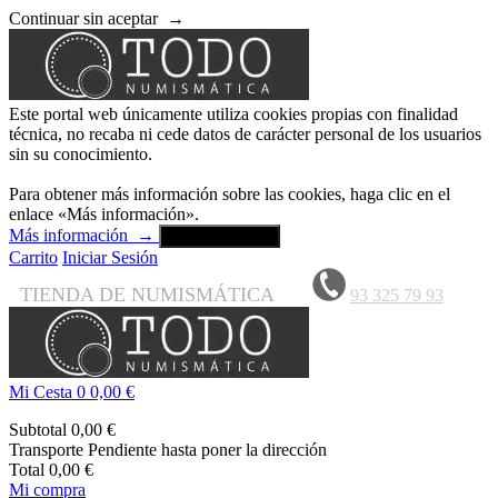
Continuar sin aceptar
→
Este portal web únicamente utiliza cookies propias con finalidad
técnica, no recaba ni cede datos de carácter personal de los usuarios
sin su conocimiento.
Para obtener más información sobre las cookies, haga clic en el
enlace «Más información».
Más información
→
Aceptar y cerrar
Carrito
Iniciar Sesión
TIENDA DE NUMISMÁTICA
93 325 79 93
Mi Cesta
0
0,00 €
Subtotal
0,00 €
Transporte
Pendiente hasta poner la dirección
Total
0,00 €
Mi compra