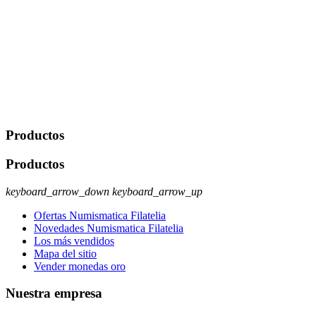
derecho a acceder, rectificar, limitar el tratamiento, oposición,
portabilidad y supresión de tus datos. Responsable De Tratamiento:
Javier Agustin Lopez Berdejo Finalidad: Mantener relaciones
comerciales/transaccionales con los usuarios interesados.
Legitimación: Consentimiento del usuario interesado. Destinatarios:
No se cederán datos a terceros, salvo autorización expresa del
usuario u obligación o permiso legal. Derechos: Acceso,
rectificación, supresión y oposición, entre otros. Para saber cómo
ejercer estos derechos visite nuestra página de
protección de datos
.
Productos
Productos
keyboard_arrow_down
keyboard_arrow_up
Ofertas Numismatica Filatelia
Novedades Numismatica Filatelia
Los más vendidos
Mapa del sitio
Vender monedas oro
Nuestra empresa